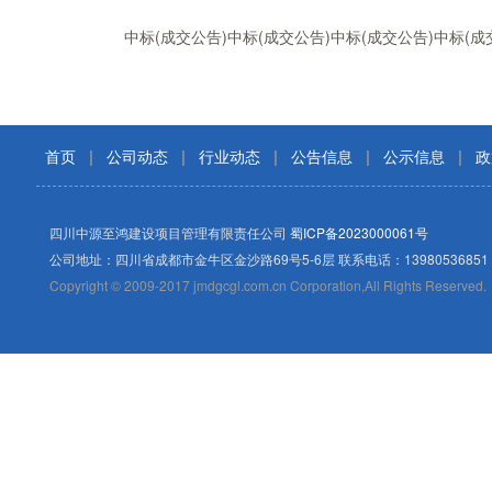
中标(成交公告)中标(成交公告)中标(成交公告)中标(成
首页
|
公司动态
|
行业动态
|
公告信息
|
公示信息
|
政
四川中源至鸿建设项目管理有限责任公司
蜀ICP备2023000061号
公司地址：四川省成都市金牛区金沙路69号5-6层 联系电话：13980536851
Copyright © 2009-2017 jmdgcgl.com.cn Corporation,All Rights Reserved.