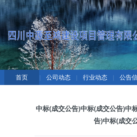
首页
|
公司动态
|
行业动态
|
公告
中标(成交公告)中标(成交公告)中标
告)中标(成交