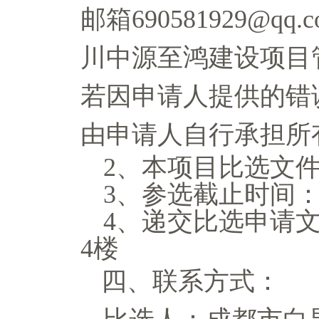
邮箱
690581929
@
qq
.
川中源至鸿建设项目
若因
申请人
提供的错
由
申请人
自行承担所
2、
本项目
比选文
3、参选截止时间
4、
递交
比选申请
4楼
四、联系方式：