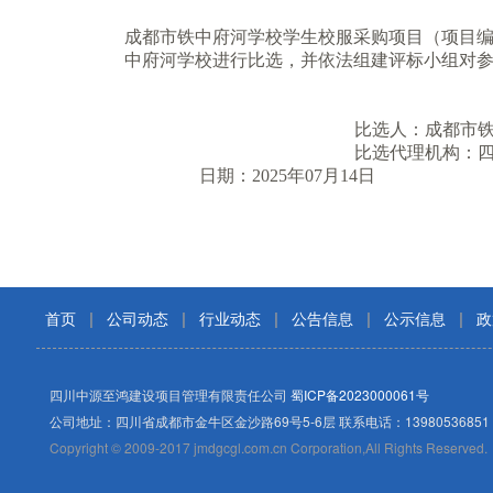
成都市铁中府河学
校学生校服采购项目（项目编号：Z
中府河学校进行比选，并依法组建评
标
小组对
比选人：
成都市
比选代理机构：
日期：
2025年07月14日
首页
|
公司动态
|
行业动态
|
公告信息
|
公示信息
|
政
四川中源至鸿建设项目管理有限责任公司
蜀ICP备2023000061号
公司地址：四川省成都市金牛区金沙路69号5-6层 联系电话：13980536851
Copyright © 2009-2017 jmdgcgl.com.cn Corporation,All Rights Reserved.